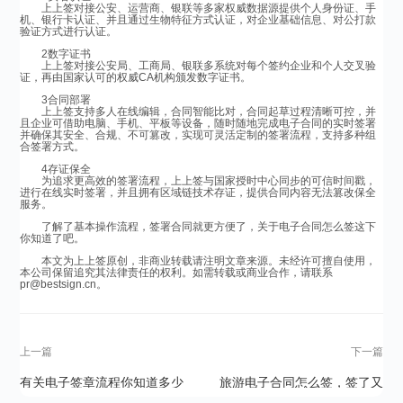
上上签对接公安、运营商、银联等多家权威数据源提供个人身份证、手
机、银行卡认证、并且通过生物特征方式认证，对企业基础信息、对公打款
验证方式进行认证。
2数字证书
上上签对接公安局、工商局、银联多系统对每个签约企业和个人交叉验
证，再由国家认可的权威CA机构颁发数字证书。
3合同部署
上上签支持多人在线编辑，合同智能比对，合同起草过程清晰可控，并
且企业可借助电脑、手机、平板等设备，随时随地完成电子合同的实时签署
并确保其安全、合规、不可篡改，实现可灵活定制的签署流程，支持多种组
合签署方式。
4存证保全
为追求更高效的签署流程，上上签与国家授时中心同步的可信时间戳，
进行在线实时签署，并且拥有区域链技术存证，提供合同内容无法篡改保全
服务。
了解了基本操作流程，签署合同就更方便了，关于电子合同怎么签这下
你知道了吧。
本文为上上签原创，非商业转载请注明文章来源。未经许可擅自使用，
本公司保留追究其法律责任的权利。如需转载或商业合作，请联系
pr@bestsign.cn。
上一篇
下一篇
有关电子签章流程你知道多少
旅游电子合同怎么签，签了又