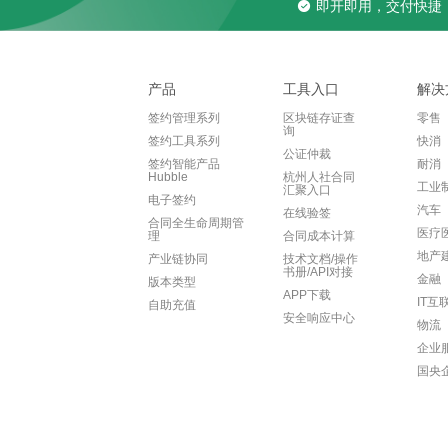
即开即用，交付快捷
产品
工具入口
解决
签约管理系列
区块链存证查
零售
询
签约工具系列
快消
公证仲裁
签约智能产品
耐消
Hubble
杭州人社合同
工业
汇聚入口
电子签约
汽车
在线验签
合同全生命周期管
医疗
理
合同成本计算
地产
产业链协同
技术文档/操作
书册/API对接
金融
版本类型
APP下载
IT互
自助充值
安全响应中心
物流
企业
国央