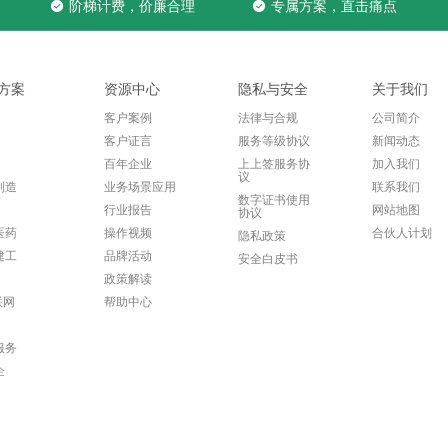
阶梯计费，价廉合理
专属方案，直击痛点
方案
资源中心
隐私与安全
关于我们
客户案例
法律与合规
公司简介
客户证言
服务等级协议
新闻动态
百年企业
上上签服务协
加入我们
议
制造
业务场景应用
联系我们
数字证书使用
行业报告
网站地图
协议
医药
操作视频
合伙人计划
隐私政策
建工
品牌活动
安全白皮书
政策解读
联网
帮助中心
服务
企