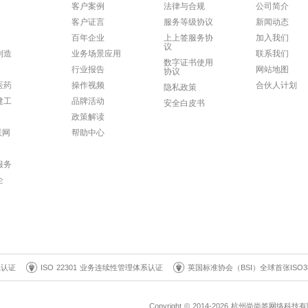
客户案例
法律与合规
公司简介
客户证言
服务等级协议
新闻动态
百年企业
上上签服务协
加入我们
议
制造
业务场景应用
联系我们
数字证书使用
行业报告
网站地图
协议
医药
操作视频
合伙人计划
隐私政策
建工
品牌活动
安全白皮书
政策解读
联网
帮助中心
服务
企
系认证
ISO 22301 业务连续性管理体系认证
英国标准协会（BSI）全球首张ISO3
Copyright © 2014-2026 杭州尚尚签网络