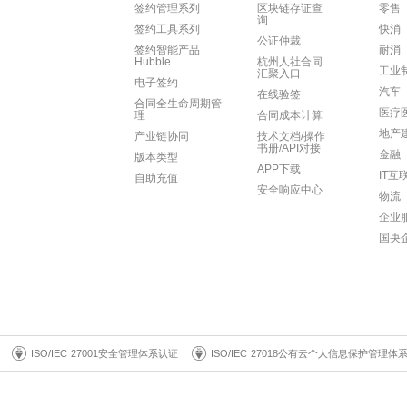
签约管理系列
区块链存证查
零售
询
签约工具系列
快消
公证仲裁
签约智能产品
耐消
Hubble
杭州人社合同
工业
汇聚入口
电子签约
汽车
在线验签
合同全生命周期管
医疗
理
合同成本计算
地产
产业链协同
技术文档/操作
书册/API对接
金融
版本类型
APP下载
IT互
自助充值
安全响应中心
物流
企业
国央
ISO/IEC 27001安全管理体系认证
ISO/IEC 27018公有云个人信息保护管理体