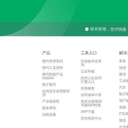
即开即用，交付快捷
产品
工具入口
解决
签约管理系列
区块链存证查
零售
询
签约工具系列
快消
公证仲裁
签约智能产品
耐消
Hubble
杭州人社合同
工业
汇聚入口
电子签约
汽车
在线验签
合同全生命周期管
医疗
理
合同成本计算
地产
产业链协同
技术文档/操作
书册/API对接
金融
版本类型
APP下载
IT互
自助充值
安全响应中心
物流
企业