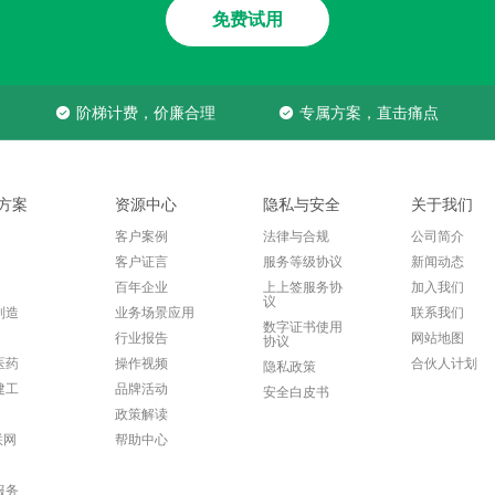
免费试用
阶梯计费，价廉合理
专属方案，直击痛点
方案
资源中心
隐私与安全
关于我们
客户案例
法律与合规
公司简介
客户证言
服务等级协议
新闻动态
百年企业
上上签服务协
加入我们
议
制造
业务场景应用
联系我们
数字证书使用
行业报告
网站地图
协议
医药
操作视频
合伙人计划
隐私政策
建工
品牌活动
安全白皮书
政策解读
联网
帮助中心
服务