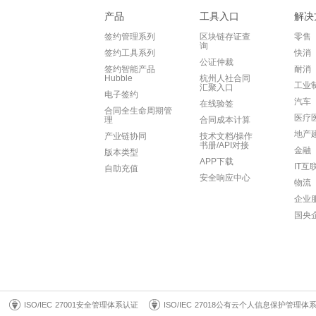
产品
工具入口
解决
签约管理系列
区块链存证查
零售
询
签约工具系列
快消
公证仲裁
签约智能产品
耐消
Hubble
杭州人社合同
工业
汇聚入口
电子签约
汽车
在线验签
合同全生命周期管
医疗
理
合同成本计算
地产
产业链协同
技术文档/操作
书册/API对接
金融
版本类型
APP下载
IT互
自助充值
安全响应中心
物流
企业
国央
ISO/IEC 27001安全管理体系认证
ISO/IEC 27018公有云个人信息保护管理体