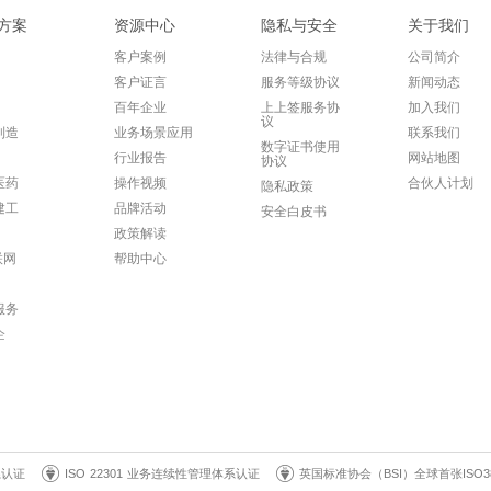
方案
资源中心
隐私与安全
关于我们
客户案例
法律与合规
公司简介
客户证言
服务等级协议
新闻动态
百年企业
上上签服务协
加入我们
议
制造
业务场景应用
联系我们
数字证书使用
行业报告
网站地图
协议
医药
操作视频
合伙人计划
隐私政策
建工
品牌活动
安全白皮书
政策解读
联网
帮助中心
服务
企
系认证
ISO 22301 业务连续性管理体系认证
英国标准协会（BSI）全球首张ISO3