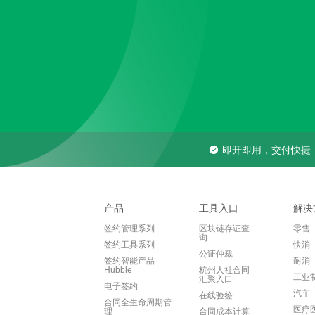
即开即用，交付快捷
产品
工具入口
解决
签约管理系列
区块链存证查
零售
询
签约工具系列
快消
公证仲裁
签约智能产品
耐消
Hubble
杭州人社合同
工业
汇聚入口
电子签约
汽车
在线验签
合同全生命周期管
医疗
理
合同成本计算