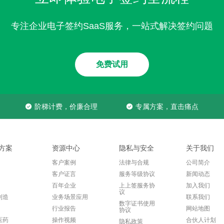
专注企业电子签约SaaS服务，一站式解决签约问题
免费试用
阶梯计费，价廉合理
专属方案，直击痛点
方案
资源中心
隐私与安全
关于我们
客户案例
法律与合规
公司简介
客户证言
服务等级协议
新闻动态
百年企业
上上签服务协
加入我们
议
制造
业务场景应用
联系我们
数字证书使用
行业报告
网站地图
协议
医药
操作视频
合伙人计划
隐私政策