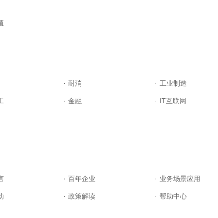
值
·
耐消
·
工业制造
工
·
金融
·
IT互联网
言
·
百年企业
·
业务场景应用
动
·
政策解读
·
帮助中心