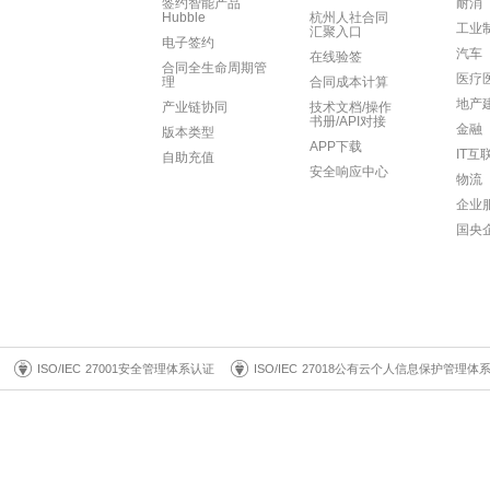
地产
产业链协同
技术文档/操作
书册/API对接
金融
版本类型
APP下载
IT互
自助充值
安全响应中心
物流
企业
国央
ISO/IEC 27001安全管理体系认证
ISO/IEC 27018公有云个人信息保护管理体