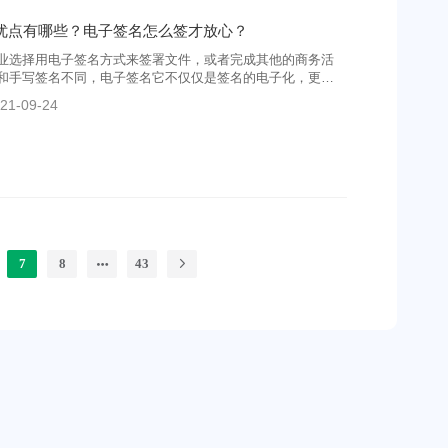
业选择用电子签名方式来签署文件，或者完成其他的商务活
和手写签名不同，电子签名它不仅仅是签名的电子化，更有
的空间业态。电子签名的优点有哪些？电子签名怎么签放心
21-09-24
7
8
43
立即体验电子签约全流程