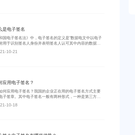
么是电子签名
和国电子签名法》中，电子签名的定义是“数据电文中以电子
附用于识别签名人身份并表明签名人认可其中内容的数据。
实现传统的纸面签字或者盖章的功能，以确认交易当事人的
21-10-21
证交易的安全性、真实性和不可抵赖性”电子签名并非是书面
像化。
何应用电子签名？
如何应用电子签名？我国的企业正在用的电子签名方式主要
电子签章。其中电子签名一般有两种形式，一种是第三方电
成的电子签名，另外一种是手绘的电子签名，手绘电子签名
21-10-18
性化较强。