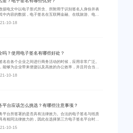
么签？电子签名有哪些优势？
数据电文中以电子形式所含、所附用于识别签名人身份并表
其中内容的数据，电子签名在互联网金融、在线旅游、电子
应用广泛，在各个领域也表现出优势，那么，电子签名怎样
21-10-18
么优势呢？
全吗？使用电子签名有哪些好处？
签名在各个企业之间进行商务活动的时候，应用非常广泛。
，能够为企业带来便捷以及高效的办公效率，并且符合当下
的发展需求。针对于目前来说，电子签名是依托于第三方电
21-10-18
所以很多企业就想知道电子签名安全吗?能够为企业带来哪些
务平台应该怎么挑选？有哪些注意事项？
务平台所签署的是否具有法律效力。合法的电子签名与纸质
具有相同法律效力的，因此在选择第三方电子签名平台时，
重考虑电子签名的法律效力
21-10-15