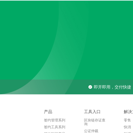
即开即用，交付快捷
产品
工具入口
解决
签约管理系列
区块链存证查
零售
询
签约工具系列
快消
公证仲裁
签约智能产品
耐消
Hubble
杭州人社合同
工业
汇聚入口
电子签约
汽车
在线验签
合同全生命周期管
医疗
理
合同成本计算