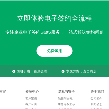
专注企业电子签约SaaS服务，一站式解决签约问题
免费试用
阶梯计费，价廉合理
专属方案，直击痛点
方案
资源中心
隐私与安全
关于我们
客户案例
法律与合规
公司简介
客户证言
服务等级协议
新闻动态
百年企业
上上签服务协
加入我们
议
制造
业务场景应用
联系我们
数字证书使用
行业报告
网站地图
协议
医药
操作视频
合伙人计划
隐私政策