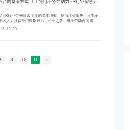
劳务合同签署方式 上上签电子签约助力HR行业智慧升
给HR行业带来非常明显的降本增效。据浙江省率先引入电子
干区人力社保部门数据显示，相比之前，电子劳动合同能减
时间，为企业节约85%管理成本。
18-12-20
8
9
10
11