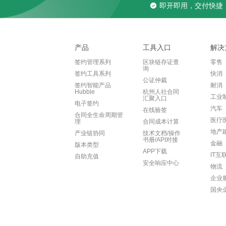
即开即用，交付快捷
产品
工具入口
解决
签约管理系列
区块链存证查
零售
询
签约工具系列
快消
公证仲裁
签约智能产品
耐消
Hubble
杭州人社合同
工业
汇聚入口
电子签约
汽车
在线验签
合同全生命周期管
医疗
理
合同成本计算
地产
产业链协同
技术文档/操作
书册/API对接
金融
版本类型
APP下载
IT互
自助充值
安全响应中心
物流
企业
国央