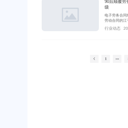
90后颠覆
级
电子劳务合同
劳动合同的江
少70%签署
行业动态
20
1