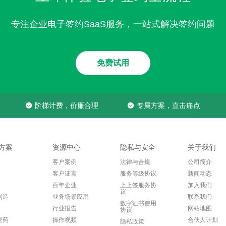
专注企业电子签约SaaS服务，一站式解决签约问题
免费试用
阶梯计费，价廉合理
专属方案，直击痛点
方案
资源中心
隐私与安全
关于我们
客户案例
法律与合规
公司简介
客户证言
服务等级协议
新闻动态
百年企业
上上签服务协
加入我们
议
制造
业务场景应用
联系我们
数字证书使用
行业报告
网站地图
协议
医药
操作视频
合伙人计划
隐私政策