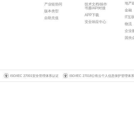
地产
产业链协同
技术文档/操作
书册/API对接
金融
版本类型
APP下载
IT互
自助充值
安全响应中心
物流
企业
国央
ISO/IEC 27001安全管理体系认证
ISO/IEC 27018公有云个人信息保护管理体