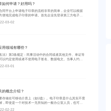
章如何申请？好用吗？
合同平台上申请电子印章的流程非常的简单，企业可以根据
方便地完成电子印章的申请。首先企业先登录第三方电子合
台上填写企业的有关信息
22-03-02
应用领域有哪些？
名法》第3条规定：民事活动中的合同或者其他文件、单证等
可以约定使用或者不使用电子签名、数据电文。当事人约定
、数据电文的文书，不得仅因为其采用电子签名、数据电文
22-03-01
其法律效力。
关的概念介绍？
要存储在可移动介质上（如U盘）。电子印章是什么其实不需
解，即使是一个对技术一无所知的一般办公室人员，也可以
章锁在保险柜里，见到领导批阅签字后再把相应的章从柜子
22-02-22