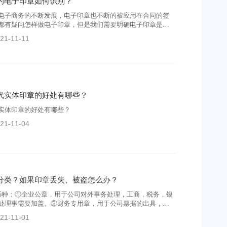
的电子印章如何识别？
电子商务的不断发展，电子印章也不断的被应用在合同的签
都有疑问怎样做电子印章，但是我们需要明确电子印章是分
种具有法律效力，一种不具备法律效力。
21-11-11
代实体印章的好处有哪些？
实体印章的好处有哪些？
21-11-04
分类？如果印章丢失、被盗怎么办？
5种：①企业公章，用于公司对外事务处理，工商，税务，银
处理事需要加盖。②财务专用章，用于公司票据的出具，支票
要加盖，通常称为银行大印鉴。③合同专用章，顾名思义，通
21-11-01
合同时需要加盖。