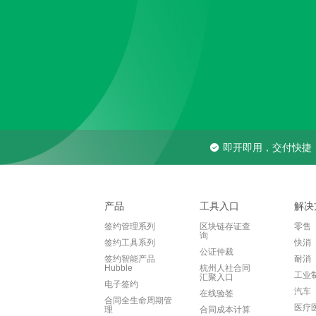
即开即用，交付快捷
产品
工具入口
解决
签约管理系列
区块链存证查
零售
询
签约工具系列
快消
公证仲裁
签约智能产品
耐消
Hubble
杭州人社合同
工业
汇聚入口
电子签约
汽车
在线验签
合同全生命周期管
医疗
理
合同成本计算