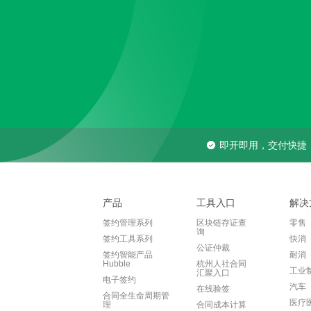
即开即用，交付快捷
产品
工具入口
解决
签约管理系列
区块链存证查
零售
询
签约工具系列
快消
公证仲裁
签约智能产品
耐消
Hubble
杭州人社合同
工业
汇聚入口
电子签约
汽车
在线验签
合同全生命周期管
医疗
理
合同成本计算