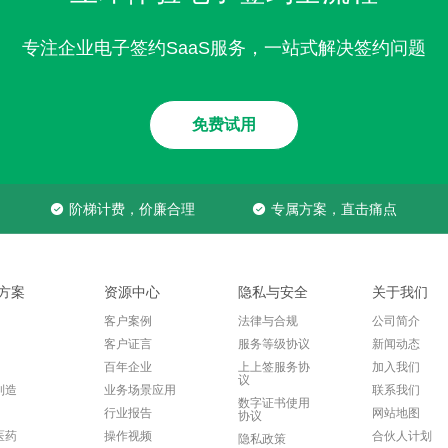
专注企业电子签约SaaS服务，一站式解决签约问题
免费试用
阶梯计费，价廉合理
专属方案，直击痛点
方案
资源中心
隐私与安全
关于我们
客户案例
法律与合规
公司简介
客户证言
服务等级协议
新闻动态
百年企业
上上签服务协
加入我们
议
制造
业务场景应用
联系我们
数字证书使用
行业报告
网站地图
协议
医药
操作视频
合伙人计划
隐私政策