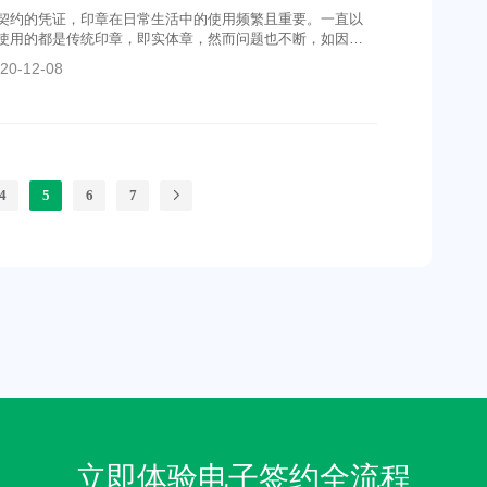
契约的凭证，印章在日常生活中的使用频繁且重要。一直以
使用的都是传统印章，即实体章，然而问题也不断，如因疏
导致的私盖公章、盗章状况。
20-12-08
4
5
6
7
立即体验电子签约全流程