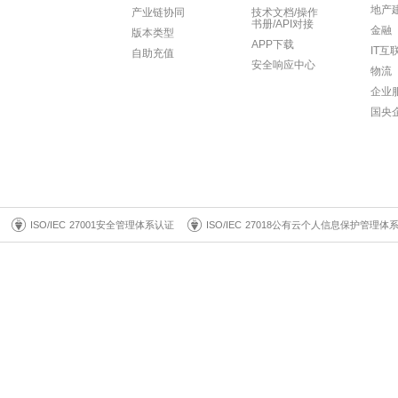
地产
产业链协同
技术文档/操作
书册/API对接
金融
版本类型
APP下载
IT互
自助充值
安全响应中心
物流
企业
国央
ISO/IEC 27001安全管理体系认证
ISO/IEC 27018公有云个人信息保护管理体