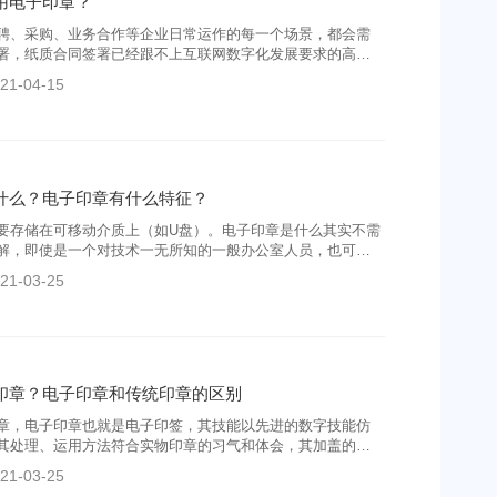
用电子印章？
聘、采购、业务合作等企业日常运作的每一个场景，都会需
署，纸质合同签署已经跟不上互联网数字化发展要求的高效
求，相反，纸质合同日积月累带来的管理难、成本高、效率
21-04-15
大等问题一直无法解决。直到电子合同、电子印章的出现，
合同签署难题。
什么？电子印章有什么特征？
要存储在可移动介质上（如U盘）。电子印章是什么其实不需
解，即使是一个对技术一无所知的一般办公室人员，也可以
章锁在保险柜里，见到领导批阅签字后再把相应的章从柜子
21-03-25
，用完后再放回去。
印章？电子印章和传统印章的区别
章，电子印章也就是电子印签，其技能以先进的数字技能仿
其处理、运用方法符合实物印章的习气和体会，其加盖的电
实物印章加盖的纸张文件相同的外观、相同的有效性和类似
21-03-25