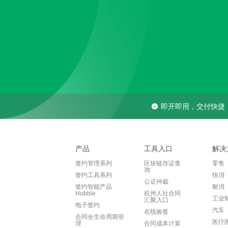
即开即用，交付快捷
产品
工具入口
解决
签约管理系列
区块链存证查
零售
询
签约工具系列
快消
公证仲裁
签约智能产品
耐消
Hubble
杭州人社合同
工业
汇聚入口
电子签约
汽车
在线验签
合同全生命周期管
医疗
理
合同成本计算