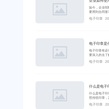
企业如何使
如今，企业招
要用到合同签
便捷的安全需
电子印章
20
低、假章风险
才解决了企业
电子印章是
电子印章有必
要深入的去了
像曾经那样把
电子印章
20
里拿出来运用
什么是电子
什么是电子印
照传统印章，
子文件具有与
电子印章
20
的运用方法。