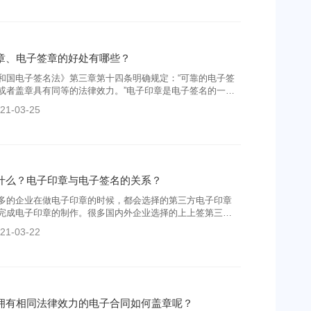
章、电子签章的好处有哪些？
和国电子签名法》第三章第十四条明确规定：“可靠的电子签
或者盖章具有同等的法律效力。”电子印章是电子签名的一种
跟电子签名一样，是被法律认可，具有法律效力的。
21-03-25
什么？电子印章与电子签名的关系？
多的企业在做电子印章的时候，都会选择的第三方电子印章
完成电子印章的制作。很多国内外企业选择的上上签第三方
，帮助企业更加快捷、安全的制作电子印章。
21-03-22
拥有相同法律效力的电子合同如何盖章呢？