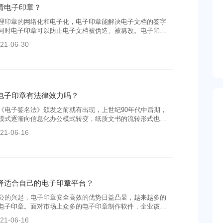
请电子印章？
理印章的网络化和电子化，电子印章能解决电子文档的签字
同时电子印章可以防止电子文档被伪造、被篡改。电子印章
公室的无纸化进程，为企业节省了很多成本。那么电子印章
21-06-30
怎样到电子印章平台申请呢？
电子印章有法律效力吗？
《电子签名法》颁发之前就有出现，上世纪90年代中后期，
模式逐渐向信息化办公模式转变，纸质文书的流转形式也随
的流转形式转变；为能够在确保电子文书有效性的同时，也
21-06-16
能与传统纸质文书具有相同的公信视觉效果，从而提出了电
。
择适合自己的电子印章平台？
公的兴起，电子印章安全高效的优势日益凸显，越来越多的
电子印章。面对市场上众多的电子印章制作软件，企业该如
己的电子印章制作平台呢？
21-06-16