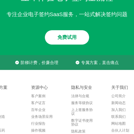
专注企业电子签约SaaS服务，一站式解决签约问题
免费试用
阶梯计费，价廉合理
专属方案，直击痛点
方案
资源中心
隐私与安全
关于我们
客户案例
法律与合规
公司简介
客户证言
服务等级协议
新闻动态
百年企业
上上签服务协
加入我们
议
制造
业务场景应用
联系我们
数字证书使用
行业报告
网站地图
协议
医药
操作视频
合伙人计划
隐私政策