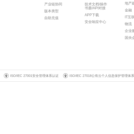
地产
产业链协同
技术文档/操作
书册/API对接
金融
版本类型
APP下载
IT互
自助充值
安全响应中心
物流
企业
国央
ISO/IEC 27001安全管理体系认证
ISO/IEC 27018公有云个人信息保护管理体