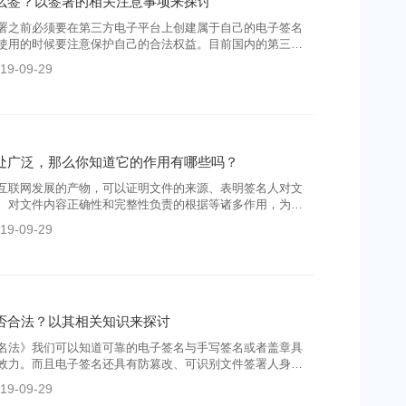
么签？以签署的相关注意事项来探讨
署之前必须要在第三方电子平台上创建属于自己的电子签名
使用的时候要注意保护自己的合法权益。目前国内的第三方
，可以选择上上签这种有实力、正规的第三方电子平台，能
19-09-29
障。
处广泛，那么你知道它的作用有哪些吗？
互联网发展的产物，可以证明文件的来源、表明签名人对文
、对文件内容正确性和完整性负责的根据等诸多作用，为企
便利，深得企业的喜爱。
19-09-29
否合法？以其相关知识来探讨
名法》我们可以知道可靠的电子签名与手写签名或者盖章具
效力。而且电子签名还具有防篡改、可识别文件签署人身份
数字签名技术来签署合同等作用，能够保证合同电子签名的
19-09-29
签署的安全性。