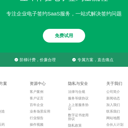
专注企业电子签约SaaS服务，一站式解决签约问题
免费试用
阶梯计费，价廉合理
专属方案，直击痛点
方案
资源中心
隐私与安全
关于我们
客户案例
法律与合规
公司简介
客户证言
服务等级协议
新闻动态
百年企业
上上签服务协
加入我们
议
制造
业务场景应用
联系我们
数字证书使用
行业报告
网站地图
协议
医药
操作视频
合伙人计划
隐私政策