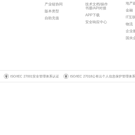
地产
产业链协同
技术文档/操作
书册/API对接
金融
版本类型
APP下载
IT互
自助充值
安全响应中心
物流
企业
国央
ISO/IEC 27001安全管理体系认证
ISO/IEC 27018公有云个人信息保护管理体