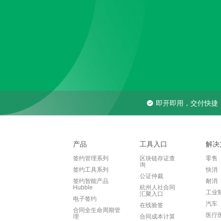
即开即用，交付快捷
产品
工具入口
解决
签约管理系列
区块链存证查
零售
询
签约工具系列
快消
公证仲裁
签约智能产品
耐消
Hubble
杭州人社合同
工业
汇聚入口
电子签约
汽车
在线验签
合同全生命周期管
医疗
理
合同成本计算