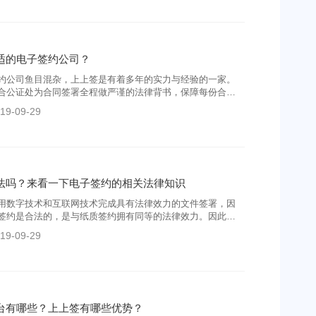
适的电子签约公司？
约公司鱼目混杂，上上签是有着多年的实力与经验的一家。
合公证处为合同签署全程做严谨的法律背书，保障每份合同
容私密、无法篡改，值得信赖。
19-09-29
法吗？来看一下电子签约的相关法律知识
用数字技术和互联网技术完成具有法律效力的文件签署，因
签约是合法的，是与纸质签约拥有同等的法律效力。因此，
人的合法权益，能够为签署人带来保障。
19-09-29
台有哪些？上上签有哪些优势？