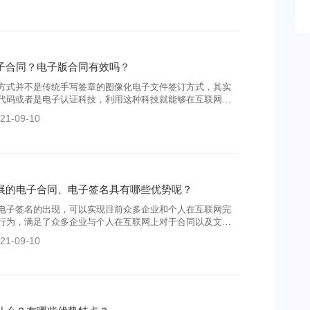
细操作记录，保证了签印过程的不可抵赖。
子合同？电子版合同有效吗？
方式并不是传统手写签章的图像化电子文件签订方式，其实
代码或者是电子认证科技，利用这种科技就能够在互联网上
人的身份，并且还能够依赖这种电子认证科技来确认电子合
21-09-10
的过程当中被他人改动过。
展的电子合同、电子签名具有哪些优势呢？
电子签名的出现，可以实现目前众多企业和个人在互联网完
行为，满足了众多企业与个人在互联网上对于合同以及文件
同时也为合同的签署带来了一个便捷高效的签署效率。那当
21-09-10
具有哪些优势呢?