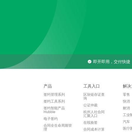
即开即用，交付快捷
产品
工具入口
解决
签约管理系列
区块链存证查
零售
询
签约工具系列
快消
公证仲裁
签约智能产品
耐消
Hubble
杭州人社合同
工业
汇聚入口
电子签约
汽车
在线验签
合同全生命周期管
医疗
理
合同成本计算