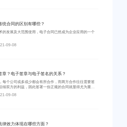
传统合同的区别有哪些？
术的发展及大范围使用，电子合同已然成为企业应用的一个
21-09-08
签章？电子签章与电子签名的关系？
，每个公司或多或少都会有所合作，而两方合作往往需要签
后续双方的利益，因此签署一份正规的合同就显得尤为重
质合同，电子合同具有很多的优势，已经成为当下签署合同
21-09-08
其中，电子签章技术又是电子合同的重中之重，因此选择安
非常关键。
法律效力体现在哪些方面？