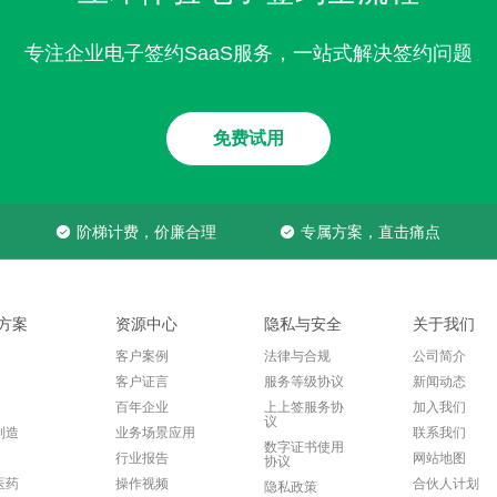
专注企业电子签约SaaS服务，一站式解决签约问题
免费试用
阶梯计费，价廉合理
专属方案，直击痛点
方案
资源中心
隐私与安全
关于我们
客户案例
法律与合规
公司简介
客户证言
服务等级协议
新闻动态
百年企业
上上签服务协
加入我们
议
制造
业务场景应用
联系我们
数字证书使用
行业报告
网站地图
协议
医药
操作视频
合伙人计划
隐私政策