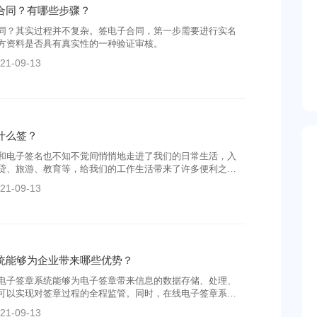
合同？有哪些步骤？
同？其实过程并不复杂。签电子合同，第一步需要进行实名
方资料是否具有真实性的一种验证审核。
21-09-13
什么签？
和电子签名也不知不觉间悄悄地走进了我们的日常生活，入
贷、旅游、教育等，给我们的工作生活带来了许多便利之
对这个新兴的事物和市面上众多的服务商，那么电子合同用
21-09-13
么才能找到靠谱的第三方电子签名服务平台呢？
统能够为企业带来哪些优势？
电子签章系统能够为电子签章带来信息的数据存储、处理、
可以实现对签章过程的全程监管。同时，在线电子签章系统
业印章的管理，会精确查询每次印章签署过程在公安部数据
21-09-13