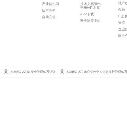
地产
产业链协同
技术文档/操作
书册/API对接
金融
版本类型
APP下载
IT互
自助充值
安全响应中心
物流
企业
国央
ISO/IEC 27001安全管理体系认证
ISO/IEC 27018公有云个人信息保护管理体