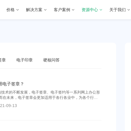
价格
解决方案
客户案例
资源中心
关于我们
签章
电子印章
硬核问答
用电子签章？
与技术的不断发展，电子签章、电子签约等一系列网上办公形
而在未来，电子签章会更加适用于各行各业中，为各个行业
子签章如何用？电子签章适合用在什么地方？电子签章应用
21-09-13
泛，其中在销售、人事、项目领域运用的多。