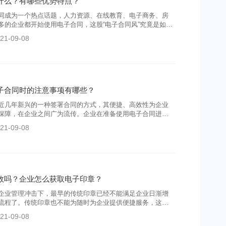
什么？有哪些优势特点？
同成为一个热点话题，人力资源、在线教育、电子商务、房
多的企业都开始使用电子合同，这股“电子合同风”究竟是如何
子合同究竟好在哪里？今天就给大家揭秘。
21-09-08
子合同时的注意事项有哪些？
近几年新兴的一种签署合同的方式，其便捷、高效性为企业
保障，在企业之间广为流传。企业在准备使用电子合同进行
不清楚电子合同应当怎么签，电子合同怎么签才有效？电子
21-09-08
时候要注意以下几个事项：
效吗？企业怎么获取电子印章？
企业管理冲击下，最早的传统印章已经不能满足企业日渐增
流程了。传统印章也不能为随时为企业提供便捷服务，这样
大的时间成本和管理成本。
21-09-08