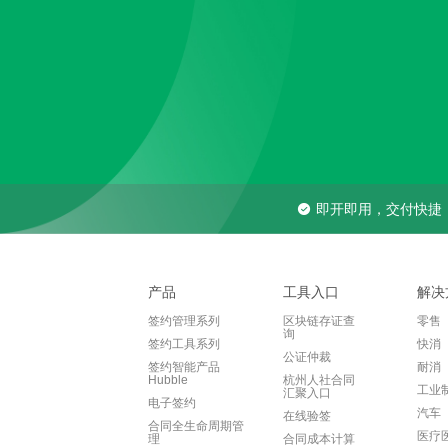
即开即用，交付快捷
产品
工具入口
解决
签约管理系列
区块链存证查
零售
询
签约工具系列
快消
公证仲裁
签约智能产品
耐消
Hubble
杭州人社合同
工业
汇聚入口
电子签约
汽车
在线验签
合同全生命周期管
医疗
理
合同成本计算