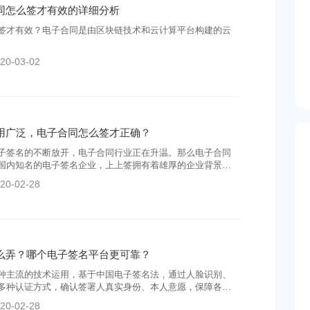
同怎么签才有效的详细分析
签才有效？电子合同是由区块链技术和云计算平台构建的云
20-03-02
用广泛，电子合同怎么签才正确？
子签名的不断放开，电子合同行业正在升温。那么电子合同
国内知名的电子签名企业，上上签拥有着雄厚的企业背景与
户呈现出更加全安全、全面的服务。
20-02-28
么弄？哪个电子签名平台更可靠？
种主流的技术运用，基于中国电子签名法，通过人脸识别、
多种认证方式，确认签署人真实身份、本人意愿，保障各方
同怎么弄？哪个电子签名平台更可靠？
20-02-28