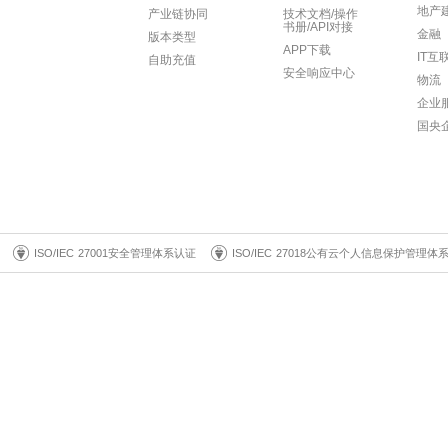
地产
产业链协同
技术文档/操作
书册/API对接
金融
版本类型
APP下载
IT互
自助充值
安全响应中心
物流
企业
国央
ISO/IEC 27001安全管理体系认证
ISO/IEC 27018公有云个人信息保护管理体