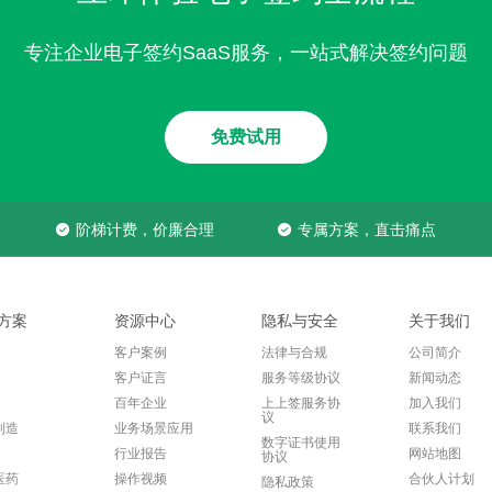
专注企业电子签约SaaS服务，一站式解决签约问题
免费试用
阶梯计费，价廉合理
专属方案，直击痛点
方案
资源中心
隐私与安全
关于我们
客户案例
法律与合规
公司简介
客户证言
服务等级协议
新闻动态
百年企业
上上签服务协
加入我们
议
制造
业务场景应用
联系我们
数字证书使用
行业报告
网站地图
协议
医药
操作视频
合伙人计划
隐私政策